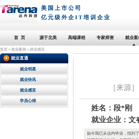
美国上市公司
亿元级外企IT培训企业
首 页
源于北美
高端课程
专家师资
就业案
首页
»
就业案例
»
就业感言
就业直通
就业明星
就业快讯
［来源
就业感言
学员心得
姓名：段*刚
就业企业：文
如今我已从达内毕业，找到