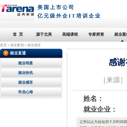
美国上市公司
亿元级外企IT培训企业
首 页
源于北美
高端课程
专家师资
就业案
首页
»
就业案例
»
就业感言
就业直通
感谢
就业明星
就业快讯
［来源
就业感言
学员心得
姓名：
就业企业：
之所以认为短短四个月时间