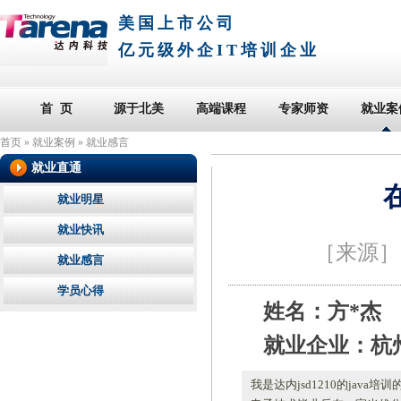
美国上市公司
亿元级外企IT培训企业
首 页
源于北美
高端课程
专家师资
就业案
首页
»
就业案例
»
就业感言
就业直通
就业明星
就业快讯
［来源
就业感言
学员心得
姓名：方*杰
就业企业：杭
我是达内jsd1210的ja