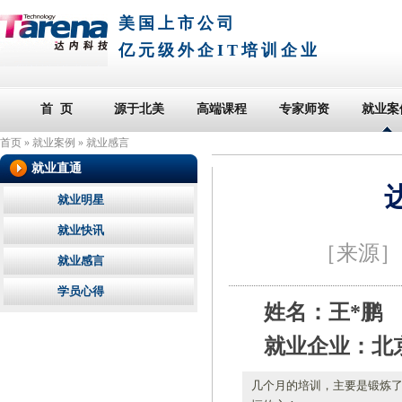
美国上市公司
亿元级外企IT培训企业
首 页
源于北美
高端课程
专家师资
就业案
首页
»
就业案例
»
就业感言
就业直通
就业明星
就业快讯
［来源
就业感言
学员心得
姓名：王*鹏
就业企业：北
几个月的培训，主要是锻炼