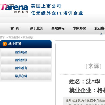
美国上市公司
亿元级外企IT培训企业
首 页
源于北美
高端课程
专家师资
就业案
首页
»
就业案例
»
就业感言
就业直通
就业明星
就业快讯
［来源
就业感言
学员心得
姓名：沈*华
就业企业：格
非常感谢达内在这四个月来