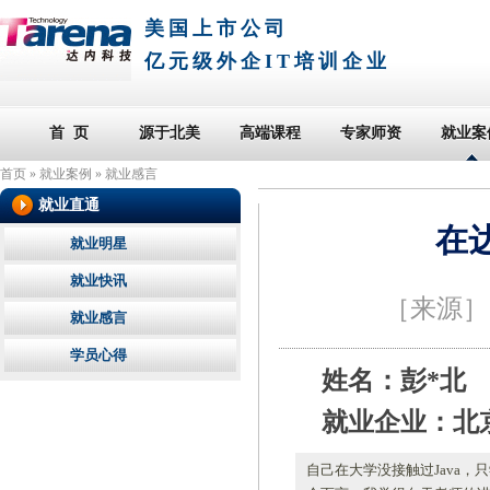
美国上市公司
亿元级外企IT培训企业
首 页
源于北美
高端课程
专家师资
就业案
首页
»
就业案例
»
就业感言
就业直通
在
就业明星
就业快讯
［来源
就业感言
学员心得
姓名：彭*北
就业企业：北
自己在大学没接触过Java