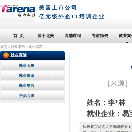
美国上市公司
亿元级外企IT培训企业
首 页
源于北美
高端课程
专家师资
就业案
首页
»
就业案例
»
就业感言
就业直通
就业明星
就业快讯
［来源
就业感言
学员心得
姓名：李*林
就业企业：易
从来北京达内北方基地培训到