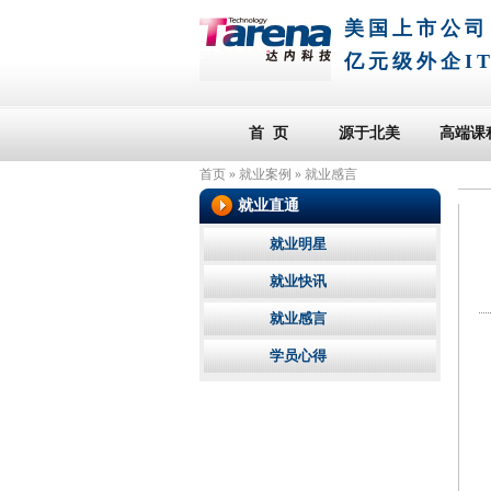
美国上市公司
亿元级外企I
首 页
源于北美
高端课
首页
»
就业案例
»
就业感言
就业直通
就业明星
就业快讯
就业感言
学员心得