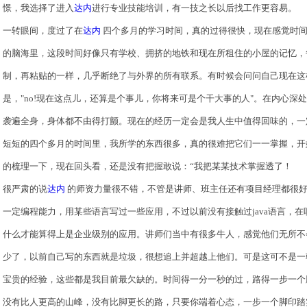
憬，我选择了进入
达内
进行专业技能培训，有一技之长以后找工作更容易。
一转眼间，度过了在
达内
四个多月的学习时间，真的过得很快，现在感觉时间
的脑海里，这段时间好像只有学校、拥挤的地铁和现在所租住的小屋的记忆，
制，再粘贴的一样，几乎断绝了与外界的所有联系。有时候会问问自己现在这
是，"no!现在这点儿，还算是个事儿，你将来可是个干大事的人"。在内心深
袭遍全身，身体都不由得打颤。现在的经历一定会是我人生中值得回味的，一
短短的四个多月的时间里，我所学的东西很多，真的很难把它们一一掌握，开
的梳理一下，现在回头看，还是没有把握敢说：“我把某某技术掌握透了！
很严肃的说
达内
的师资力量很不错，不管是讲师、班主任还有项目经理都很好
一定编程能力，用某些语言写过一些应用，不过以前没有接触过java语言，
什么才能算得上是企业级别的应用。讲师们当中有很多牛人，感觉他们无所不
少了，以前自己写的东西就是垃圾，很想追上并超越上他们。可是这可不是一
宝贵的经验，这些都是我目前最欠缺的。时间得一分一秒的过，路得一步一个
没有比人更高的山峰，没有比脚更长的路，只要你端着心态，一步一个脚印踏