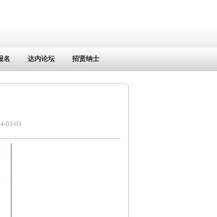
报名
达内论坛
招贤纳士
03-03