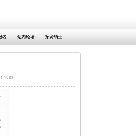
报名
达内论坛
招贤纳士
03-03