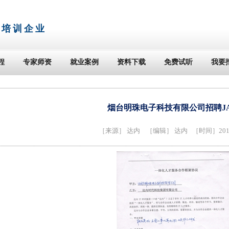
T培训企业
程
专家师资
就业案例
资料下载
免费试听
我要
烟台明珠电子科技有限公司招聘JA
［来源］
达内
［编辑］ 达内 ［时间］2014-