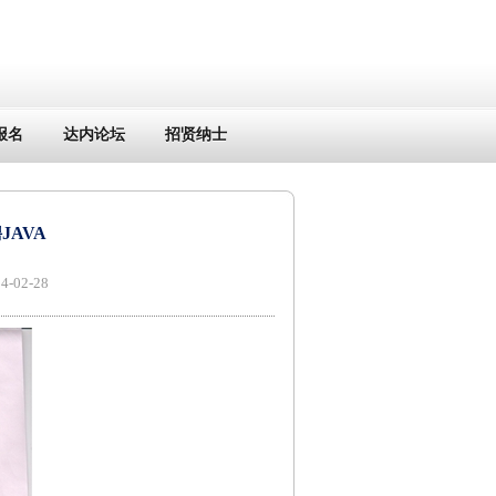
报名
达内论坛
招贤纳士
AVA
02-28