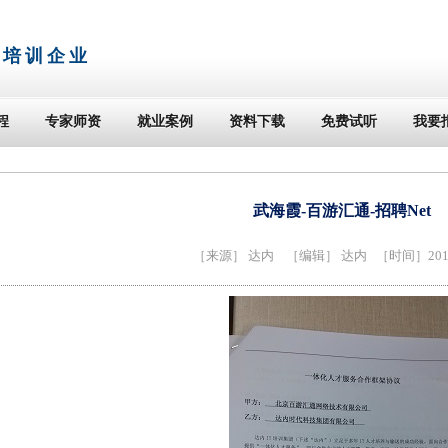
T培训企业
程
专家师资
就业案例
资料下载
免费试听
我要
武海霞-百游汇通-招聘Net
［来源］
达内
［编辑］ 达内 ［时间］2014-