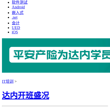
软件测试
Android
嵌入式
.net
会计
UED
iOS
IT培训
>
达内开班盛况