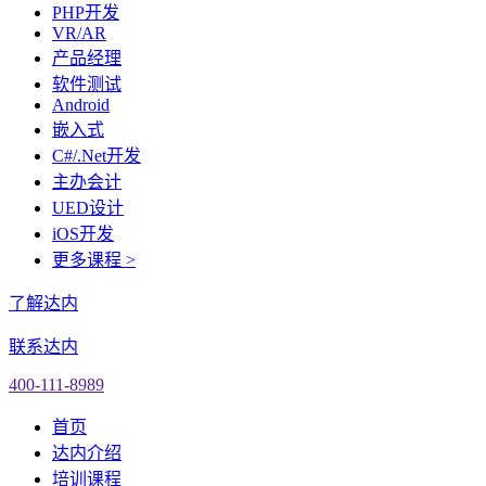
PHP开发
VR/AR
产品经理
软件测试
Android
嵌入式
C#/.Net开发
主办会计
UED设计
iOS开发
更多课程 >
了解达内
联系达内
400-111-8989
首页
达内介绍
培训课程