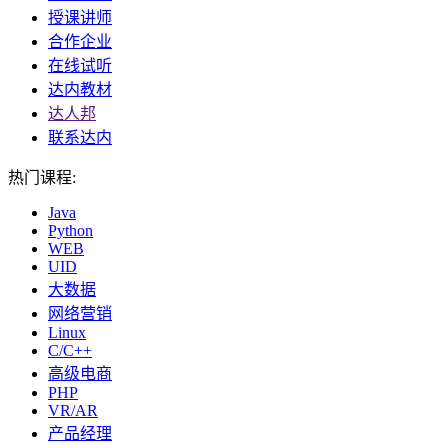
授课讲师
合作企业
在线试听
达内教材
达人邦
联系达内
热门课程:
Java
Python
WEB
UID
大数据
网络营销
Linux
C/C++
高级电商
PHP
VR/AR
产品经理