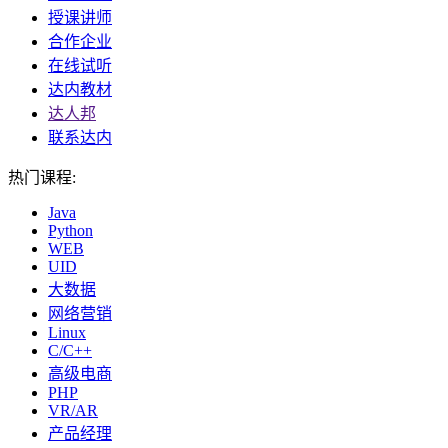
授课讲师
合作企业
在线试听
达内教材
达人邦
联系达内
热门课程:
Java
Python
WEB
UID
大数据
网络营销
Linux
C/C++
高级电商
PHP
VR/AR
产品经理