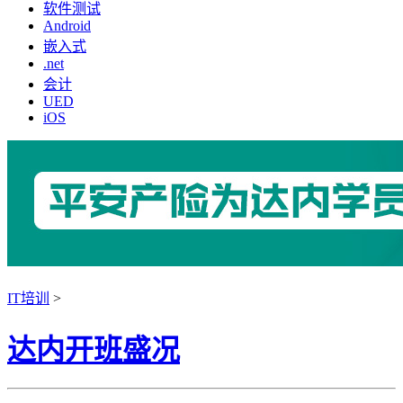
软件测试
Android
嵌入式
.net
会计
UED
iOS
IT培训
>
达内开班盛况