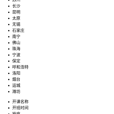
长沙
昆明
太原
无锡
石家庄
南宁
佛山
珠海
宁波
保定
呼和浩特
洛阳
烟台
运城
潍坊
开课名称
开班时间
抢座