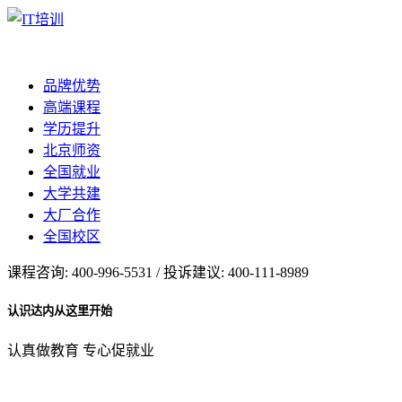
品牌优势
高端课程
学历提升
北京师资
全国就业
大学共建
大厂合作
全国校区
课程咨询: 400-996-5531 / 投诉建议: 400-111-8989
认识达内从这里开始
认真做教育 专心促就业