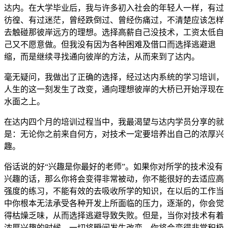
达内。在大学毕业后，我与许多初入社会的年轻人一样，有过
彷徨、有过迷茫，曾经跌倒过、曾经伤痛过，不清楚应该怎样
去触碰那彼岸远方的理想。选择高薪自己没技术，工资太低自
己又不愿意做。但我没有因为各种困难及借口而选择逃避退
缩，而是继续寻找通向彼岸的方法，从而来到了达内。
毫无疑问，我做出了正确的选择，经过达内系统的学习培训，
人生的这一刻发生了改变，通向理想彼岸的大桥已开始浮现在
水面之上。
在达内四个月的培训过程当中，我最渴望与达内学员分享的就
是：无论你之前来自何方，对技术一定要培养出自己的浓厚兴
趣。
俗话说的好“兴趣是你最好的老师”。如果你对所学的技术没有
兴趣的话，那么你将会变得非常被动，你不能很好的去适应高
强度的练习，不能有效的去吸收所学的知识，在以后的工作当
中你根本无法承受各种开发上所面临的压力，逐渐的，你会觉
得枯燥乏味，从而选择逃避导致失败。但是，当你对技术有着
浓厚兴趣的时候，一切将瞬间发生改变，你将会变得非常积极