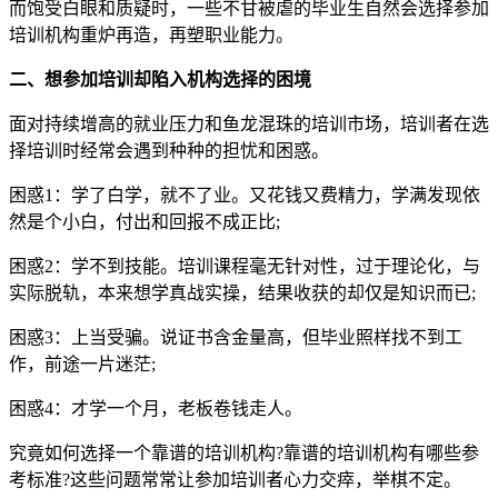
而饱受白眼和质疑时，一些不甘被虐的毕业生自然会选择参加
培训机构重炉再造，再塑职业能力。
二、想参加培训却陷入机构选择的困境
面对持续增高的就业压力和鱼龙混珠的培训市场，培训者在选
择培训时经常会遇到种种的担忧和困惑。
困惑1：学了白学，就不了业。又花钱又费精力，学满发现依
然是个小白，付出和回报不成正比;
困惑2：学不到技能。培训课程毫无针对性，过于理论化，与
实际脱轨，本来想学真战实操，结果收获的却仅是知识而已;
困惑3：上当受骗。说证书含金量高，但毕业照样找不到工
作，前途一片迷茫;
困惑4：才学一个月，老板卷钱走人。
究竟如何选择一个靠谱的培训机构?靠谱的培训机构有哪些参
考标准?这些问题常常让参加培训者心力交瘁，举棋不定。