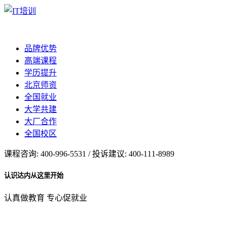
品牌优势
高端课程
学历提升
北京师资
全国就业
大学共建
大厂合作
全国校区
课程咨询: 400-996-5531 / 投诉建议: 400-111-8989
认识达内从这里开始
认真做教育 专心促就业