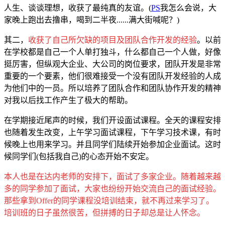
人生、谈谈理想，收获了最纯真的友谊。(
PS
我怎么会说，大
家晚上跑出去撸串，喝到二半夜......满大街喊呢？)
其二，
收获了自己所欠缺的项目及团队合作开发的经验
。以前
在学校都是自己一个人单打独斗，什么都自己一个人做，好像
挺厉害，但纵观大企业、大公司的岗位要求，团队开发是非常
重要的一个要素，他们很难接受一个没有团队开发经验的人成
为他们中的一员。所以培养了团队合作和团队协作开发的精神
对我以后找工作产生了极大的帮助。
在学期接近尾声的时候，我们开设面试课程。全天的课程安排
也随着发生改变，上午学习面试课程，下午学习技术课，有时
候晚上也用来学习。并且同学们陆续开始参加企业面试。这时
候同学们(包括我自己)的心态开始不安定。
本人也是在达内老师的安排下，面试了多家企业。随着越来越
多的同学参加了面试，大家也纷纷开始交流自己的面试经验。
那些拿到Offer的同学课程没培训结束，就不再过来学习了。
培训班的日子虽然很苦，但拼搏的日子却总是让人怀念。