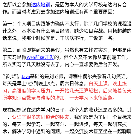
之所以会参加
达内培训
，是因为本人的大学母校与达内有合
作。而当时考虑到去参加达内培训班有两个重要原因：
第一：个人项目实践能力确实不太行，除了几门学校的课程设
计之外，基本没有什么项目经验，缺少项目实战。用杨超越的
话来说，我那个时候就是，干啥啥不行，干饭第一名。
第二：面临即将到来的暑假，虽然也有去找过实习，但那是由
于实习是做
Web前端开发
的，但个人又不太像从事前端工作，
所以实习了几天就没有去了，内心一直想要做后台开发。
当时培训
Java
基础的是刘老师，课程中偶尔夹杂着几句笑话。
每天是早上9点到晚上9点，周六日休息。
白天上课，晚上练
习，高强度的学习压力，一开始几天还算轻松，后来随着每天
所学知识点数量与难度的增加，一天学习下来很疲惫。
现在回想起在达内学习的日子，我个人的收获还是蛮多的。其
一，
认识了很多志同道合的朋友
，我们都是为了同一个目标来
的，每天一起学习、一起奋斗、一起进步，每天一起研究技
术，解决学习中遇到的问题，一起交流技术甚至坐在一起聊聊