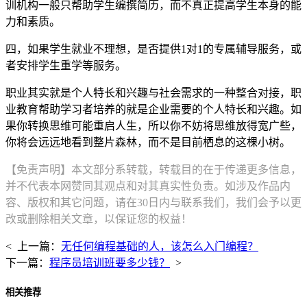
训机构一般只帮助学生编撰简历，而不真正提高学生本身的能
力和素质。
四，如果学生就业不理想，是否提供1对1的专属辅导服务，或
者安排学生重学等服务。
职业其实就是个人特长和兴趣与社会需求的一种整合对接，职
业教育帮助学习者培养的就是企业需要的个人特长和兴趣。如
果你转换思维可能重启人生，所以你不妨将思维放得宽广些，
你将会远远地看到整片森林，而不是目前栖息的这棵小树。
【免责声明】本文部分系转载，转载目的在于传递更多信息，
并不代表本网赞同其观点和对其真实性负责。如涉及作品内
容、版权和其它问题，请在30日内与联系我们，我们会予以更
改或删除相关文章，以保证您的权益！
< 上一篇：
无任何编程基础的人，该怎么入门编程？
下一篇：
程序员培训班要多少钱？
>
相关推荐