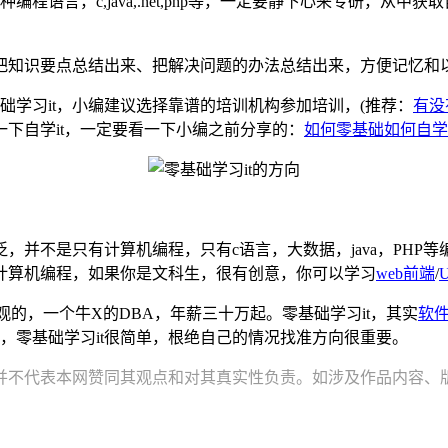
程语言，c,java,.net,php等，一定要静下心来专研，从中
把知识要点总结出来、把解决问题的办法总结出来，方便记忆和
础学习it，小编建议选择靠谱的培训机构参加培训，(推荐：
有没
下自学it，一定要看一下小编之前分享的：
如何零基础如何自学
广泛，并不是只有计算机编程，只有c语言，大数据，java，PH
计算机编程，如果你是文科生，很有创意，你可以学习
web前端
/
的，一个牛X的DBA，年薪三十万起。零基础学习it，其实
软
，零基础学习it很简单，根绝自己的情况找准方向很重要。
并不代表本网赞同其观点和对其真实性负责。如涉及作品内容、版