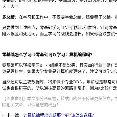
多钻研
：it包含的知识特别多，基础知识，提升知识还分为很多种编
人上人”!
多总结
：在学习和工作中，不仅要学会总结，还要善于总结。
只要做到上述四点，零基础学习it也不用担心和害怕，针对零基
陷入误区和死活同，而且学习的战线会拉长，如果你喜欢尝试一
零基础怎么学习it?零基础可以学习计算机编程吗?
零基础可以轻松学习it，小编绝不是说笑，其实it的行业非常
你是理科生，如果大学专业是计算机就更好了，建议可以学习
当然还可以主攻数据库，将来做个专业DBA，年薪也是非常可观
试也会很厉害的。所以通往高薪的道路非常多，因为it比较广泛
【免责声明】本文部分系转载，转载目的在于传递更多信息，
除相关文章，以保证您的权益！
< 上一篇：
计算机编程培训班那个好?该怎么选择?