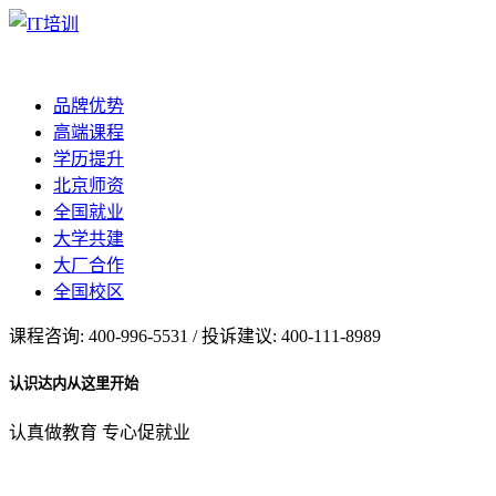
品牌优势
高端课程
学历提升
北京师资
全国就业
大学共建
大厂合作
全国校区
课程咨询: 400-996-5531 / 投诉建议: 400-111-8989
认识达内从这里开始
认真做教育 专心促就业