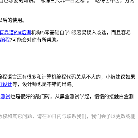
获取自己想要的知识。“冰冻三尺非一日之寒”。“ 吃得苦中苦，方为
以后的使用。
有靠谱的
it培训
机构?)零基础自学it很容易误入歧途，而且容易
编程
?可能会对你有所帮助。
P等编程语言还有很多和计算机编程代码关系不大的，小编建议如果
UI设计
等，设计师也是不错的出路。
件测试
也是很好的敲门砖，从黑盒测试学起，慢慢的接触白盒测
权和其它问题，请在30日内与联系我们，我们会予以更改或删