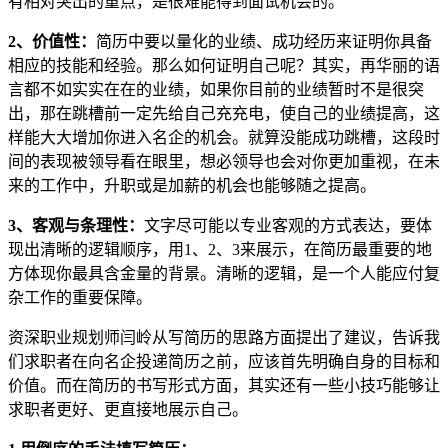
有相对突出的重点，是很难能得到面试机会的。
2、价值性：
简历中要以量化的业绩、成功经历来证明你具备
相应的技能和经验。那么如何证明自己呢？其实，再华丽的语
言都不如实实在在的业绩，如果你目前的业绩暂时不是很突
出，那在跳槽前一定先给自己充充电，使自己的业绩提高，这
样能大大增加你进入名企的机会。就算没能成功跳槽，这段时
间的表现被领导看在眼里，想必领导也会对你更加重视，在未
来的工作中，升职或是加薪的机会也能够随之提高。
3、客观与条理性：
文字尽可能以专业客观的方式表达，要体
现出清晰的逻辑顺序，用1、2、3来展示，在简历最重要的地
方体现你最具含金量的背景。清晰的逻辑，是一个人能应付复
杂工作的重要保障。
资深职业规划师闫岭从写简历的思路方面提出了建议，告诉我
们求职者在向名企投递简历之前，应该首先明确自身的目标和
价值。而在简历的书写形式方面，其实还有一些小技巧能够让
求职者更好、更直接地展示自己。