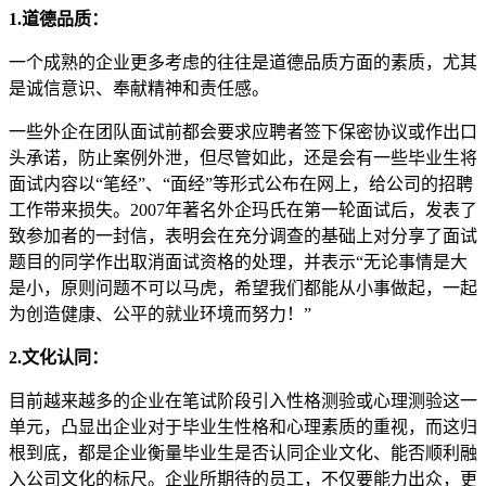
1.道德品质：
一个成熟的企业更多考虑的往往是道德品质方面的素质，尤其
是诚信意识、奉献精神和责任感。
一些外企在团队面试前都会要求应聘者签下保密协议或作出口
头承诺，防止案例外泄，但尽管如此，还是会有一些毕业生将
面试内容以“笔经”、“面经”等形式公布在网上，给公司的招聘
工作带来损失。2007年著名外企玛氏在第一轮面试后，发表了
致参加者的一封信，表明会在充分调查的基础上对分享了面试
题目的同学作出取消面试资格的处理，并表示“无论事情是大
是小，原则问题不可以马虎，希望我们都能从小事做起，一起
为创造健康、公平的就业环境而努力！”
2.文化认同：
目前越来越多的企业在笔试阶段引入性格测验或心理测验这一
单元，凸显出企业对于毕业生性格和心理素质的重视，而这归
根到底，都是企业衡量毕业生是否认同企业文化、能否顺利融
入公司文化的标尺。企业所期待的员工，不仅要能力出众，更