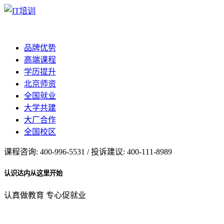
品牌优势
高端课程
学历提升
北京师资
全国就业
大学共建
大厂合作
全国校区
课程咨询: 400-996-5531 / 投诉建议: 400-111-8989
认识达内从这里开始
认真做教育 专心促就业