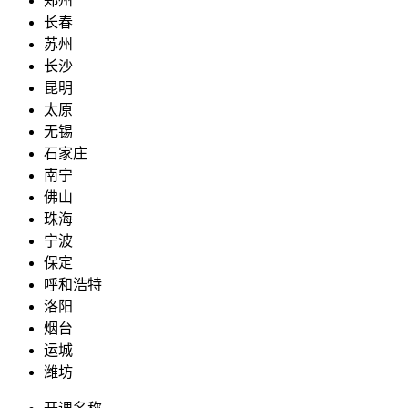
郑州
长春
苏州
长沙
昆明
太原
无锡
石家庄
南宁
佛山
珠海
宁波
保定
呼和浩特
洛阳
烟台
运城
潍坊