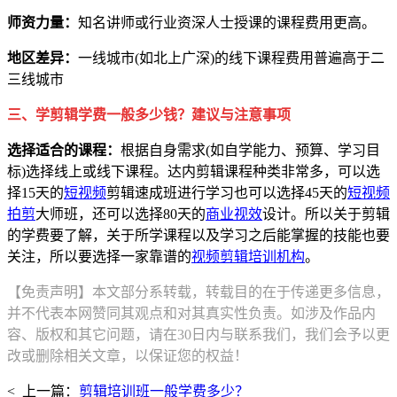
师资力量：
知名讲师或行业资深人士授课的课程费用更高。
地区差异：
一线城市(如北上广深)的线下课程费用普遍高于二
三线城市
三、学剪辑学费一般多少钱？建议与注意事项
选择适合的课程：
根据自身需求(如自学能力、预算、学习目
标)选择线上或线下课程。达内剪辑课程种类非常多，可以选
择15天的
短视频
剪辑速成班进行学习也可以选择45天的
短视频
拍剪
大师班，还可以选择80天的
商业视效
设计。所以关于剪辑
的学费要了解，关于所学课程以及学习之后能掌握的技能也要
关注，所以要选择一家靠谱的
视频剪辑培训机构
。
【免责声明】本文部分系转载，转载目的在于传递更多信息，
并不代表本网赞同其观点和对其真实性负责。如涉及作品内
容、版权和其它问题，请在30日内与联系我们，我们会予以更
改或删除相关文章，以保证您的权益！
< 上一篇：
剪辑培训班一般学费多少？