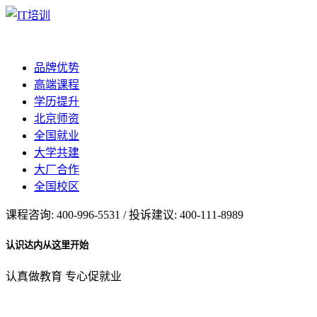
品牌优势
高端课程
学历提升
北京师资
全国就业
大学共建
大厂合作
全国校区
课程咨询: 400-996-5531 / 投诉建议: 400-111-8989
认识达内从这里开始
认真做教育 专心促就业