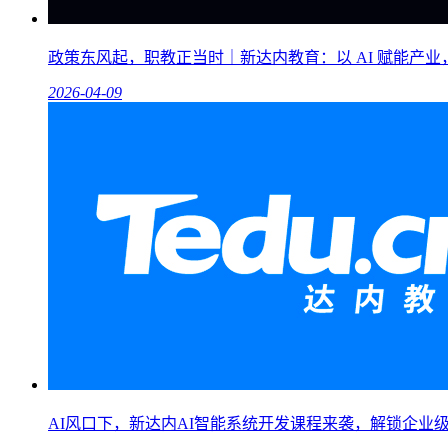
政策东风起，职教正当时｜新达内教育：以 AI 赋能产
2026-04-09
AI风口下，新达内AI智能系统开发课程来袭，解锁企业