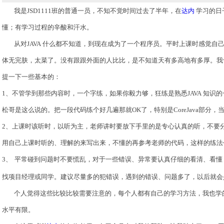
我是
JSD1111
班的普通一员，不知不觉时间过去了半年，在
达内
学习的日
懂；有学习过程的辛酸和汗水。
从对
JAVA
什么都不知道，到现在成为了一个程序员。平时上课时感觉自己
体无完肤，太菜了。没有跟跟外面的人比比，是不知道天有多高地有多厚。我
提一下一些基本的：
1、
不管学到那些内容时，一个字练，如果你毅力够，狂练是熟悉
JAVA
知识的
松哥是这么说的。把一段代码练个好几遍那就
OK
了，特别是
CoreJava
部分，
2、
上课时该听时，以听为主，老师讲时要放下手里的是专心认真的听，不要
用自己上课时听的、理解的来写出来，不懂的再参考老师的代码，这样的练法
3、
平常碰到问题时不要慌乱，对于一些错误、异常要认真仔细的看清、看懂
找项目经理或同学。建议尽量多的犯错误，遇到的错误、问题多了，以后就会
个人觉得这些比较比较需要注意的，每个人都有自己的学习方法，我也学
水平有限。