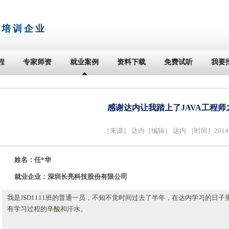
T培训企业
程
专家师资
就业案例
资料下载
免费试听
我要
感谢达内让我踏上了JAVA工程师
［来源］
达内
［编辑］ 达内 ［时间］2014-0
姓名：任*华
就业企业：深圳长亮科技股份有限公司
我是JSD1111班的普通一员，不知不觉时间过去了半年，在达内学习的日
有学习过程的辛酸和汗水。