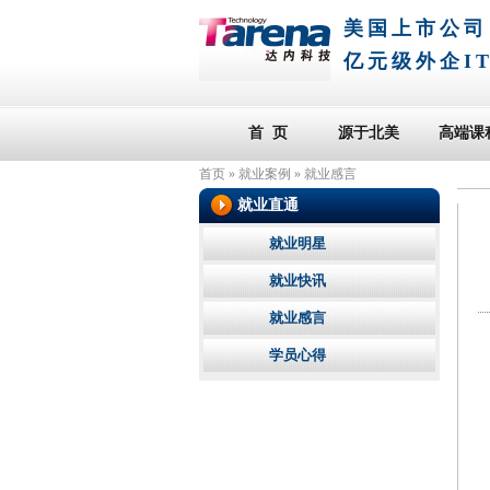
美国上市公司
亿元级外企I
首 页
源于北美
高端课
首页
»
就业案例
»
就业感言
就业直通
就业明星
就业快讯
就业感言
学员心得