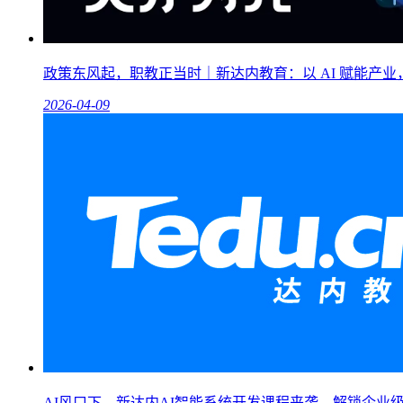
政策东风起，职教正当时｜新达内教育：以 AI 赋能产
2026-04-09
AI风口下，新达内AI智能系统开发课程来袭，解锁企业