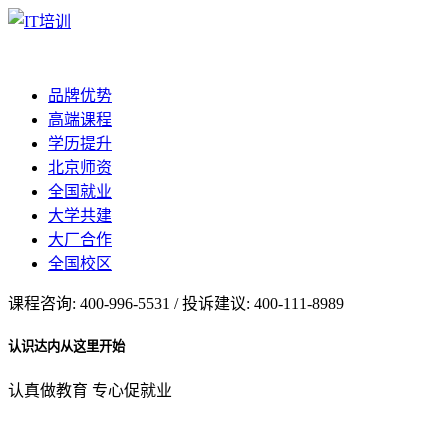
品牌优势
高端课程
学历提升
北京师资
全国就业
大学共建
大厂合作
全国校区
课程咨询: 400-996-5531 / 投诉建议: 400-111-8989
认识达内从这里开始
认真做教育 专心促就业