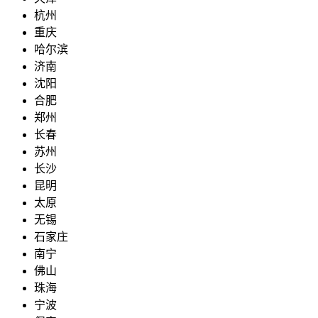
杭州
重庆
哈尔滨
济南
沈阳
合肥
郑州
长春
苏州
长沙
昆明
太原
无锡
石家庄
南宁
佛山
珠海
宁波