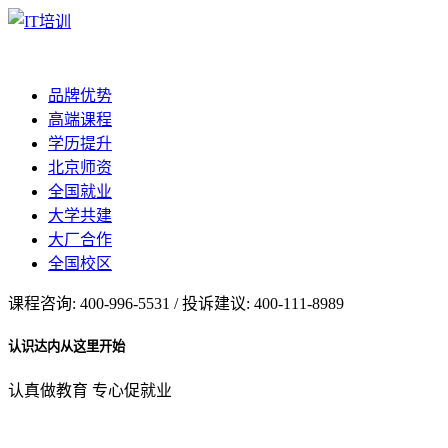
品牌优势
高端课程
学历提升
北京师资
全国就业
大学共建
大厂合作
全国校区
课程咨询: 400-996-5531 / 投诉建议: 400-111-8989
认识达内从这里开始
认真做教育 专心促就业