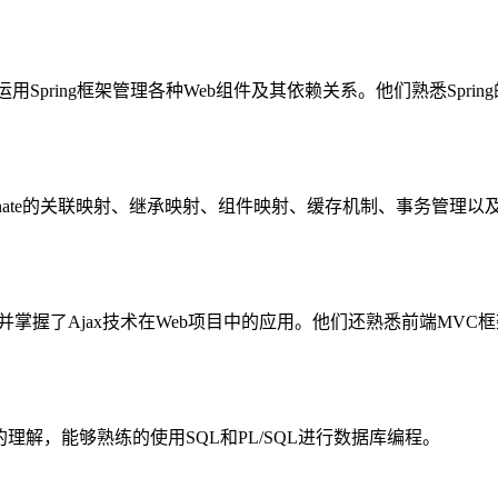
运用Spring框架管理各种Web组件及其依赖关系。他们熟悉Spri
解，对Hibernate的关联映射、继承映射、组件映射、缓存机制、
ap，并掌握了Ajax技术在Web项目中的应用。他们还熟悉前端MVC框架(Angu
的理解，能够熟练的使用SQL和PL/SQL进行数据库编程。