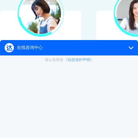
应届生
0
高起点就业
收获理想
申请职业规划
0基础