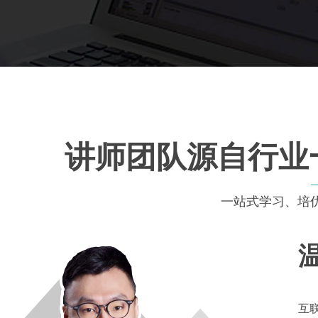
具
曾
超
7
互
际
支
商
院
网
厚
S
端(
验
讲师团队源自行业
Ml
验
气
化
用
品
一站式学习、培
作
7
与