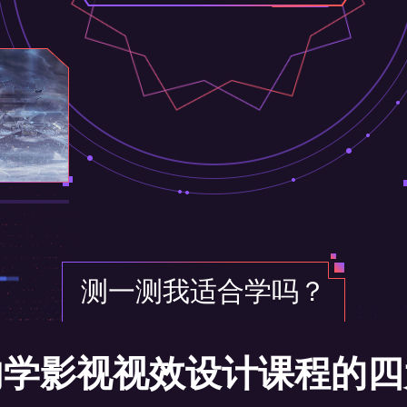
引导性思维
测一测我适合学吗？
内学影视视效设计课程的四
讲师作为引导者，注重
渐进式课程
培养学生思辨力，