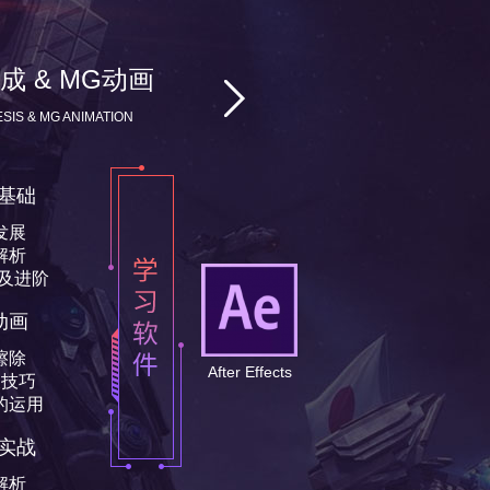
术 & 视听语言
画 & 视觉特效
装 & 作品合集
合成 & MG动画
解析
析与制作
制作解析
制作
析与制作
 ANIMATION & VISUAL EFFECTS
 AND WORKS COLLECTION
AUDIO-VISUAL LANGUAGE
SIS & MG ANIMATION
及个人项目制作
实践
项目的制作解析
计及思路解析
形 & 材质灯光
 & MATERIAL LIGHTING
础
详解
本布局与使用介绍
的技巧方法
光
材质球的详细解
Cinema 4D
用
训
使用方法