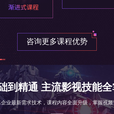
咨询更多课程优势
C4D进阶与三维
视频概念与剪辑
合成发展与软件
包装理论与分镜
· 动画曲线与摄像机
· 影视的发展过程
· 影视后期合成的
· 栏目包装的发展
· XPresso系统及
· 剪辑的含义
· 视效项目流程的
· 视效项目流程的
· 毛发、爆炸、破碎
· Premiere的应
· After Effect
· 分镜头的设计
粒子系统与真实流
定版设计与创意
视觉特效与MG
包装材质与光效
基础到精通 主流影视技能全
· C4D常用粒子详解
· 景别运用与镜头
· 跟踪抠像与威亚
· 常用包装材质的
· 真实流体的运用详
· 粒子及流体插件与
· 蒙太奇手法的运
· MG动画的制作
· 动态光效的制作
方法
· VR视频剪辑手
· 常用插件及脚本
· 不同风格商业
出企业最新需求技术，课程内容全面升级，掌握视频
运动图形与案例实
案例实训与个人
案例进阶与项目
项目实战与面试