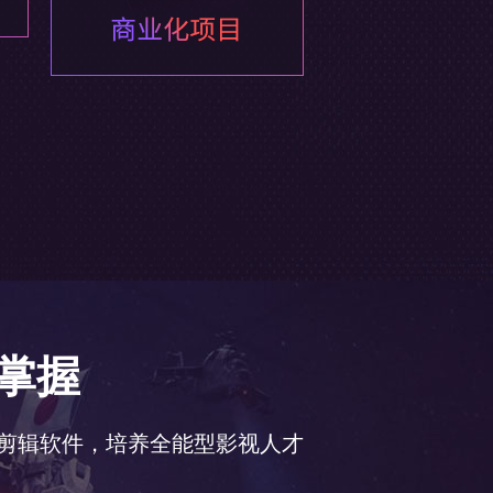
动画
基础
基础
设计
的运用
发展
过程
常用插件等运用
上市公
解析
详解
等特效制作
司全流
用及技巧
s基础及进阶
理论及制作方法
程项目
体
Cinema 4D
思路
动画
制作
掌握
企业级
商业项
衔接方法
擦除
调节方法
解
After Effects
Premiere
C4D的结合使用
目案例
用
及技巧
解析
法及技巧
的运用
成片的制作技巧
剪辑软件，培养全能型影视人才
Realflow
战
实战
实战
全案