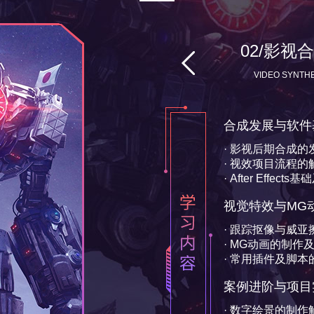
01/剪辑艺
04/三维动
05/栏目包
02/影视
· 运动图形详解
· 经典电影解析
· 数字绘景的制作
· 平面风格片头解
· 商业广告特效镜头
· 分镜脚本的创作
· 电影动态海报的
· 三维风格片头解
THE THREE DIMENSIONAL
COLUMN PACKAGING
EDITING ART & 
VIDEO SYNTHE
· 阶段商业案例总结
· 拍摄、剪辑流程
· 二维风格商业
· 个人作品集设
03/立体塑
STEREO SHAPING
三维概念与模型基
· 三维软件制作流程
· Cinema 4D基
· 多边形和曲面建模
材质贴图与环境灯
· 材质的基本介绍和
析
· UV贴图详解
· 常用打光手法的运
渲染输出与项目实
· 多通道分层渲染的