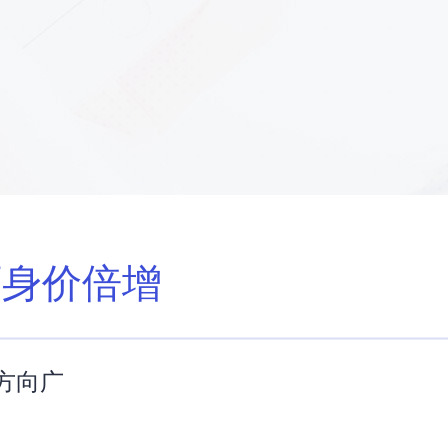
师身价倍增
方向广