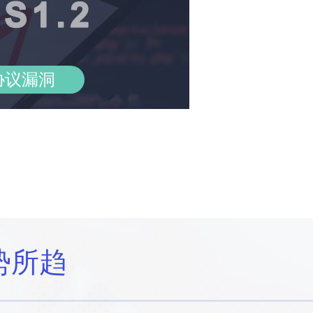
协议漏洞
势所趋