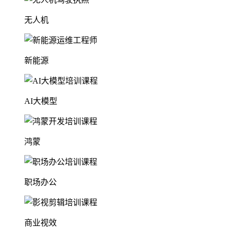
无人机
新能源
AI大模型
鸿蒙
职场办公
商业视效