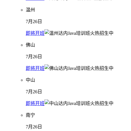
温州
7月26日
即将开班
佛山
7月26日
即将开班
中山
7月26日
即将开班
南宁
7月26日