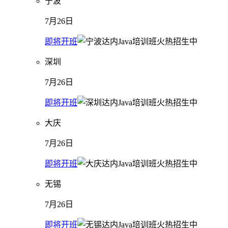
宁波
7月26日
即将开班
深圳
7月26日
即将开班
大庆
7月26日
即将开班
无锡
7月26日
即将开班