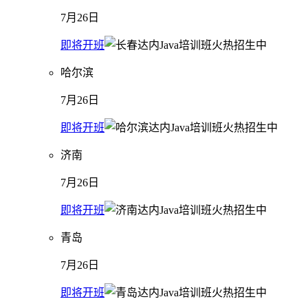
7月26日
即将开班
哈尔滨
7月26日
即将开班
济南
7月26日
即将开班
青岛
7月26日
即将开班