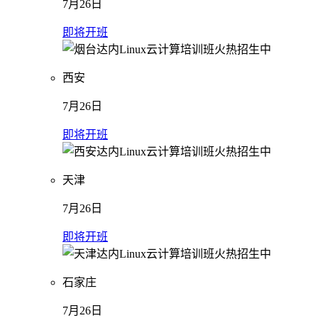
7月26日
即将开班
西安
7月26日
即将开班
天津
7月26日
即将开班
石家庄
7月26日