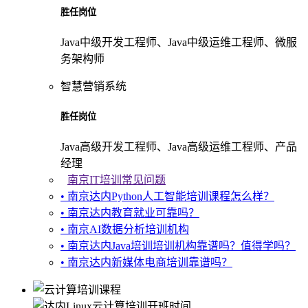
胜任岗位
Java中级开发工程师、Java中级运维工程师、微服
务架构师
智慧营销系统
胜任岗位
Java高级开发工程师、Java高级运维工程师、产品
经理
南京IT培训常见问题
• 南京达内Python人工智能培训课程怎么样？
• 南京达内教育就业可靠吗？
• 南京AI数据分析培训机构
• 南京达内Java培训培训机构靠谱吗？值得学吗？
• 南京达内新媒体电商培训靠谱吗？