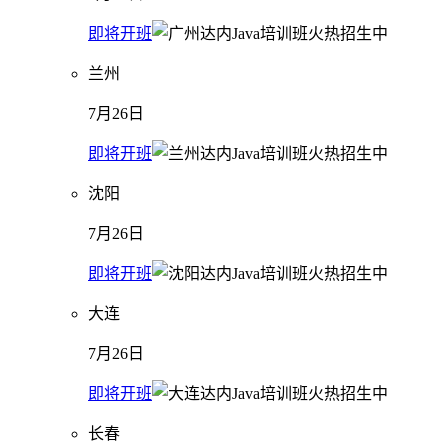
即将开班
兰州
7月26日
即将开班
沈阳
7月26日
即将开班
大连
7月26日
即将开班
长春