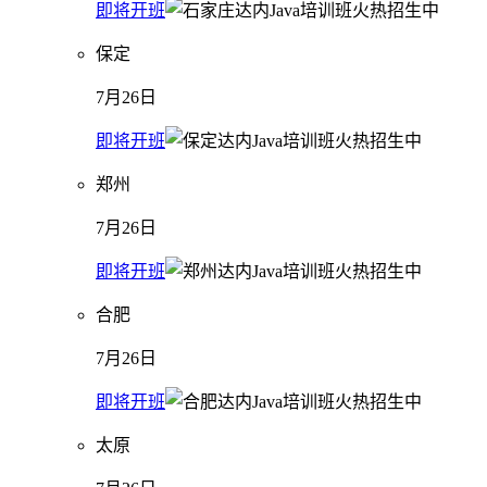
即将开班
保定
7月26日
即将开班
郑州
7月26日
即将开班
合肥
7月26日
即将开班
太原