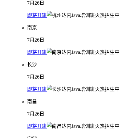
7月26日
即将开班
南京
7月26日
即将开班
长沙
7月26日
即将开班
南昌
7月26日
即将开班