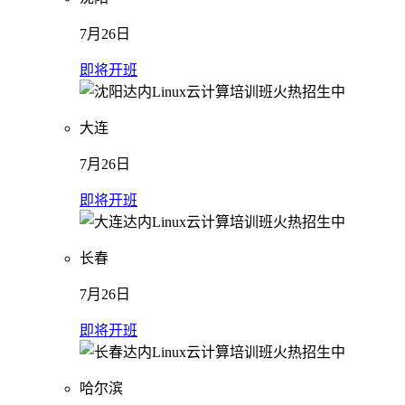
7月26日
即将开班
大连
7月26日
即将开班
长春
7月26日
即将开班
哈尔滨