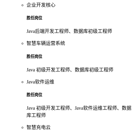
企业开发核心
胜任岗位
Java后端开发工程师、数据库初级工程师
智慧车辆运营系统
胜任岗位
Java 初级开发工程师、数据库初级工程师
Java软件运维
胜任岗位
Java 初级开发工程师、Java软件运维工程师、数据
库工程师
智慧充电云