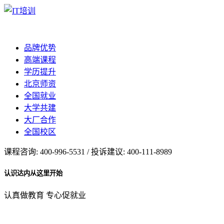
品牌优势
高端课程
学历提升
北京师资
全国就业
大学共建
大厂合作
全国校区
课程咨询: 400-996-5531 / 投诉建议: 400-111-8989
认识达内从这里开始
认真做教育 专心促就业