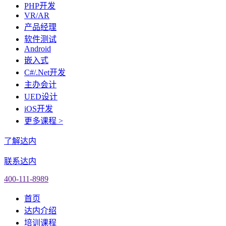
PHP开发
VR/AR
产品经理
软件测试
Android
嵌入式
C#/.Net开发
主办会计
UED设计
iOS开发
更多课程 >
了解达内
联系达内
400-111-8989
首页
达内介绍
培训课程