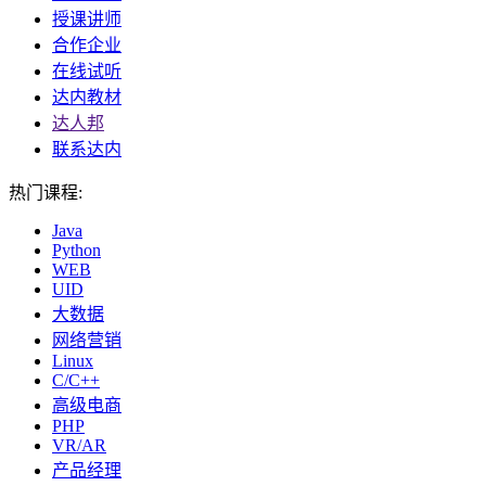
授课讲师
合作企业
在线试听
达内教材
达人邦
联系达内
热门课程:
Java
Python
WEB
UID
大数据
网络营销
Linux
C/C++
高级电商
PHP
VR/AR
产品经理