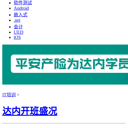
软件测试
Android
嵌入式
.net
会计
UED
iOS
IT培训
>
达内开班盛况