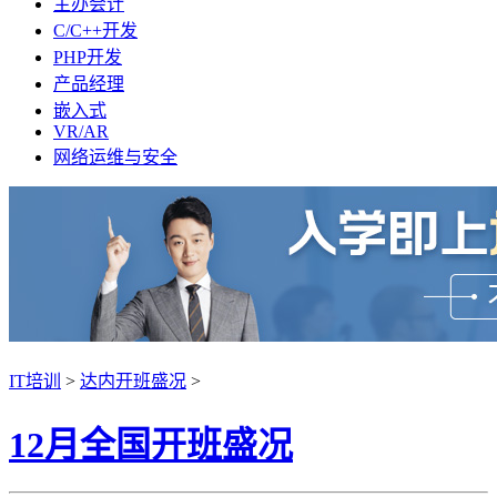
主办会计
C/C++开发
PHP开发
产品经理
嵌入式
VR/AR
网络运维与安全
IT培训
>
达内开班盛况
>
12月全国开班盛况