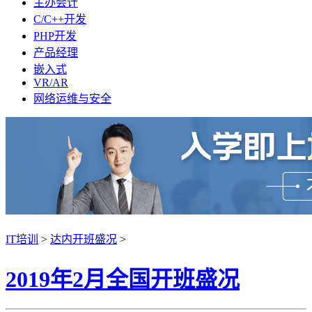
主办会计
C/C++开发
PHP开发
产品经理
嵌入式
VR/AR
网络运维与安全
IT培训
>
达内开班盛况
>
2019年2月全国开班盛况