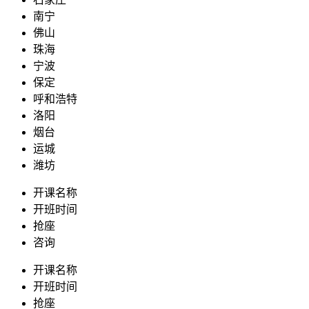
南宁
佛山
珠海
宁波
保定
呼和浩特
洛阳
烟台
运城
潍坊
开课名称
开班时间
抢座
咨询
开课名称
开班时间
抢座