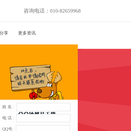
咨询电话：010-82659968
分享
更多资讯
姓 名 :
电 话 :
QQ号: