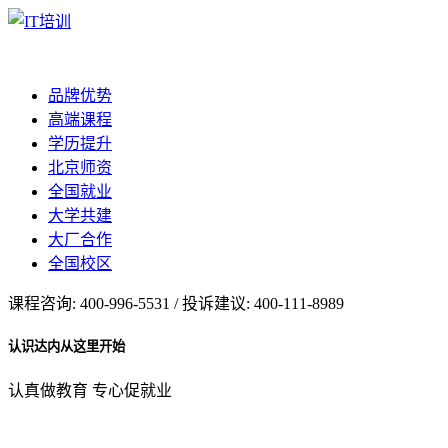
品牌优势
高端课程
学历提升
北京师资
全国就业
大学共建
大厂合作
全国校区
课程咨询: 400-996-5531 / 投诉建议: 400-111-8989
认识达内从这里开始
认真做教育 专心促就业