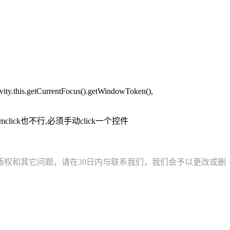
this.getCurrentFocus().getWindowToken(),
ormclick也不行,必须手动click一个控件
权和其它问题，请在30日内与联系我们，我们会予以更改或删