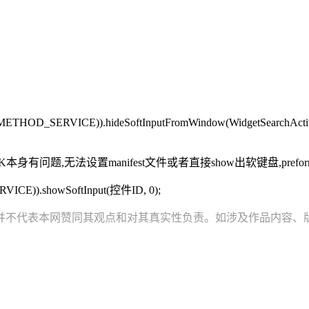
HOD_SERVICE)).hideSoftInputFromWindow(WidgetSearchActivity.
 1.6的SDK本身有问题,无法设置manifest文件或者直接show出软键盘,pref
RVICE)).showSoftInput(控件ID, 0);
并不代表本网赞同其观点和对其真实性负责。如涉及作品内容、版