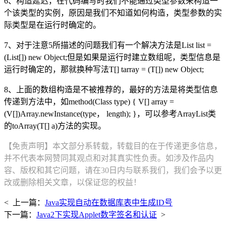
6、构造延迟，在代码编写时我们不能通过类型参数来构造一
个该类型的实例，原因是我们不知道如何构造，类型参数的实
际类型是在运行时确定的。
7、对于注意5所描述的问题我们有一个解决方法是List list =
(List[]) new Object;但是如果是运行时建立数组呢，类型信息是
运行时确定的，那就换种写法T[] tarray = (T[]) new Object;
8、上面的数组构造是不被推荐的，最好的方法是将类型信息
传递到方法中，如method(Class type) { V[] array =
(V[])Array.newInstance(type， length); }，可以参考ArrayList类
的toArray(T[] a)方法的实现。
【免责声明】本文部分系转载，转载目的在于传递更多信息，
并不代表本网赞同其观点和对其真实性负责。如涉及作品内
容、版权和其它问题，请在30日内与联系我们，我们会予以更
改或删除相关文章，以保证您的权益！
< 上一篇：
Java实现自动在数据库表中生成ID号
下一篇：
Java2下实现Applet数字签名和认证
>