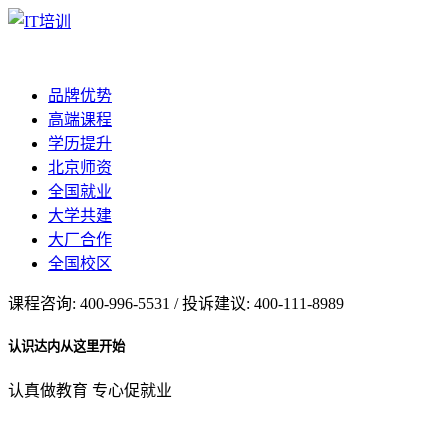
品牌优势
高端课程
学历提升
北京师资
全国就业
大学共建
大厂合作
全国校区
课程咨询: 400-996-5531 / 投诉建议: 400-111-8989
认识达内从这里开始
认真做教育 专心促就业