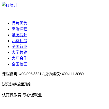
品牌优势
高端课程
学历提升
北京师资
全国就业
大学共建
大厂合作
全国校区
课程咨询: 400-996-5531 / 投诉建议: 400-111-8989
认识达内从这里开始
认真做教育 专心促就业