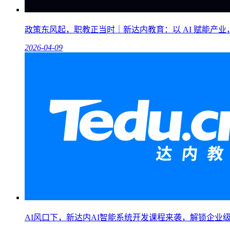
政策东风起，职教正当时｜新达内教育：以 AI 赋能产
2026-04-09
AI风口下，新达内AI智能系统开发课程来袭，解锁企业