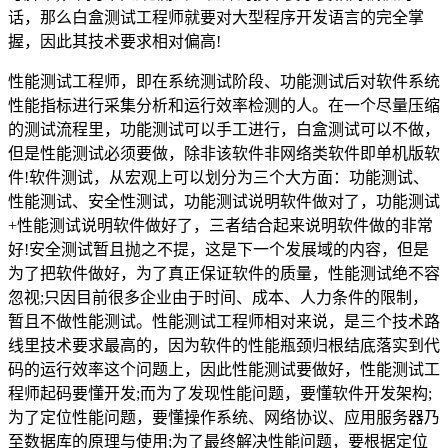
话，那么白盒测试工程师就要对大型程序开发语言的完全掌
握，因此其技术要求相对偏高!
性能测试工程师，即在系统测试阶段、功能测试后对软件系统
性能指标进行采集分析和运行效率检测的人。在一个尽量压缩
的测试流程里，功能测试可以手工进行，白盒测试可以不做，
但是性能测试必须要做，除非该软件非网络类软件即单机版软
件!软件测试，从宏观上可以划分为三个大方面：功能测试、
性能测试、安全性测试，功能测试说明软件做对了，功能测试
+性能测试说明软件做好了，三者结合起来说明软件做的非常
好!安全测试暂且抛之不提，这是下一个发展域的内容，但是
为了把软件做好，为了真正保证软件的质量，性能测试绝不容
忽视;只因目前很多企业由于时间、成本、人力条件的限制，
暂且不做性能测试。性能测试工程师相对来说，是三个技术路
线里技术要求最高的，因为软件的性能瓶颈归根结底落实到代
码的运行效率这个问题上，因此性能测试要做好，性能测试工
程师起码要懂开发;而为了发现性能问题，要懂软件开发架构;
为了定位性能问题，要懂操作系统、网络协议、应用服务器乃
至数据库的原理与使用;为了最终解决性能问题，要根据定位