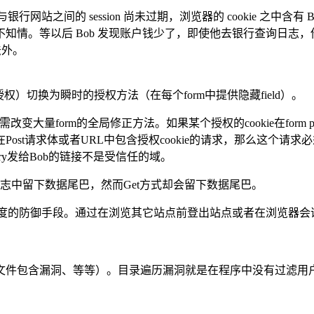
站之间的 session 尚未过期，浏览器的 cookie 之中含有
ob 当时毫不知情。等以后 Bob 发现账户钱少了，即使他去银行
法外。
P授权）切换为瞬时的授权方法（在每个form中提供隐藏field）。
无需改变大量form的全局修正方法。如果某个授权的cookie在form 
st请求体或者URL中包含授权cookie的请求，那么这个请求必
ry发给Bob的链接不是受信任的域。
服务器日志中留下数据尾巴，然而Get方式却会留下数据尾巴。
角度的防御手段。通过在浏览其它站点前登出站点或者在浏览器会话结
件包含漏洞、等等）。目录遍历漏洞就是在程序中没有过滤用户输入