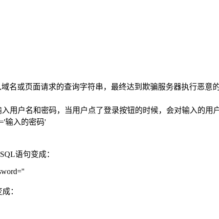
输入域名或页面请求的查询字符串，最终达到欺骗服务器执行恶意的
别用来输入用户名和密码，当用户点了登录按钮的时候，会对输入的用
sword='输入的密码'
验证的SQL语句变成：
ssword=''
句变成：