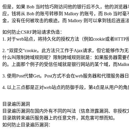
但是，如果 Bob 当时恰巧刚访问他的银行后不久，他的浏览器与银行网
应，钱将从 Bob 的账号转移到 Mallory 的账号，而 B
金，没有任何被攻击的痕迹。而 Mallory 则可以拿到钱后逍遥
如何防止CSRF跨站请求伪造：
1. 对于web站点，将持久化的授权方法（例如cookie或者HTT
2. “双提交”cookie。此方法只工作于Ajax请求，但它能够作为
什么叫限制跨域规则呢？限制跨域规则就是：如果服务器需要在Po
的。上面那个例子的受信任域就是银行网站的某个域，而Mallo
3. 使用Post代替Get。Post方式不会在web服务器和代理
4. 以上三点都是正对web站点的防御手段，第4点是从用户的
目录遍历漏洞
目录遍历漏洞在国内外有不同的叫法（信息泄露漏洞、非授权文
目录跳转来遍历服务器上的任意文件，其危害可想而知。
如何防止目录遍历漏洞：