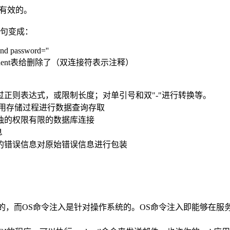
是有效的。
QL语句变成：
 and password=''
dent表给删除了（双连接符表示注释）
过正则表达式，或限制长度；对单引号和双"-"进行转换等。
接使用存储过程进行数据查询存取
单独的权限有限的数据库连接
息
义的错误信息对原始错误信息进行包装
库的，而OS命令注入是针对操作系统的。OS命令注入即能够在服