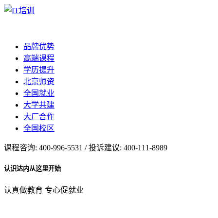
品牌优势
高端课程
学历提升
北京师资
全国就业
大学共建
大厂合作
全国校区
课程咨询: 400-996-5531 / 投诉建议: 400-111-8989
认识达内从这里开始
认真做教育 专心促就业