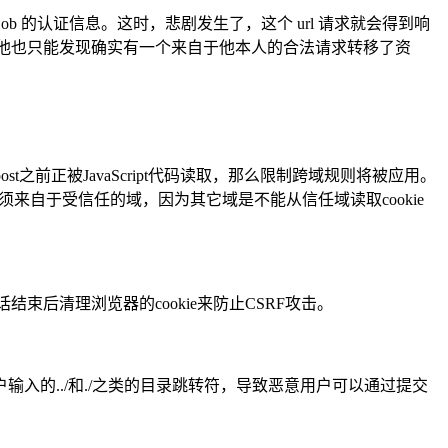
 Bob 的认证信息。这时，悲剧发生了，这个 url 请求就会得到响
查询日志，他也只能发现确实有一个来自于他本人的合法请求转移了资
post之前正被JavaScript代码读取，那么限制跨域规则将被应用。
须来自于受信任的域，因为其它域是不能从信任域读取cookie
束后清理浏览器的cookie来防止CSRF攻击。
的../和./之类的目录跳转符，导致恶意用户可以通过提交