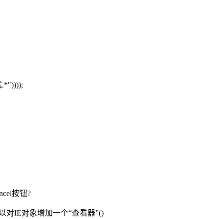
*"))));
el按钮?
对IE对象增加一个“查看器”()