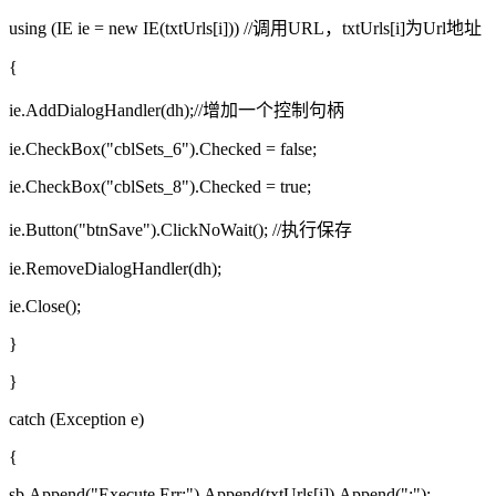
using (IE ie = new IE(txtUrls[i])) //调用URL，txtUrls[i]为Url地址
{
ie.AddDialogHandler(dh);//增加一个控制句柄
ie.CheckBox("cblSets_6").Checked = false;
ie.CheckBox("cblSets_8").Checked = true;
ie.Button("btnSave").ClickNoWait(); //执行保存
ie.RemoveDialogHandler(dh);
ie.Close();
}
}
catch (Exception e)
{
sb.Append("Execute Err:").Append(txtUrls[i]).Append(";");