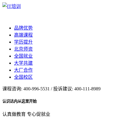
品牌优势
高端课程
学历提升
北京师资
全国就业
大学共建
大厂合作
全国校区
课程咨询: 400-996-5531 / 投诉建议: 400-111-8989
认识达内从这里开始
认真做教育 专心促就业