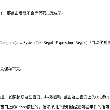
;//这个方法改成这样，那点击后就不会等代码IE完成了。
exComparer(new System.Text.RegularExpressions.Regex(".*自动化测试.
的Frame先保存下来。
示信息，如果捕获这些窗口，并模拟用户点击这些窗口上的OK或Canc
口上的Cancel按钮的，但如果用户要明确点击哪些事件的话可以