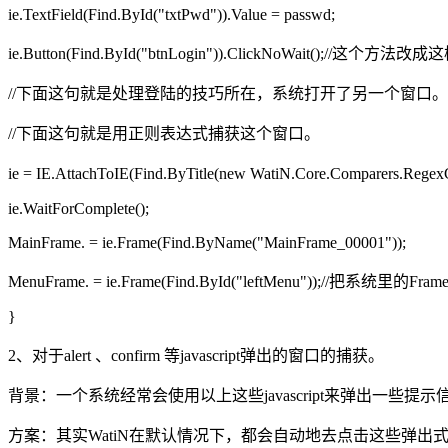
ie.TextField(Find.ById("txtPwd")).Value = passwd;
ie.Button(Find.ById("btnLogin")).ClickNoWait()
//下面这句就是处理登陆的技巧所在，系统打开了另一个窗口。
//下面这句就是用正则表达式捕获这个窗口。
ie = IE.AttachToIE(Find.ByTitle(new WatiN.Core.Comparers.Reg
ie.WaitForComplete();
MainFrame. = ie.Frame(Find.ByName("MainFrame_00001"));
MenuFrame. = ie.Frame(Find.ById("leftMenu"));//把系统里
}
2、对于alert 、confirm 等javascript弹出的窗口的捕获。
背景：一个系统经常会使用以上这些javascript来弹出一些提
方案：其实WatiN在默认情况下，都会自动地去点击这些弹出式窗