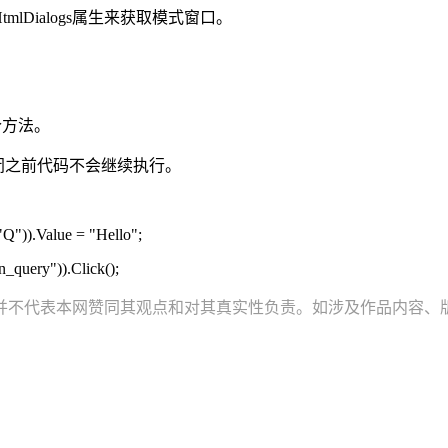
Dialogs属生来获取模式窗口。
个方法。
窗口关闭之前代码不会继续执行。
Q")).Value = "Hello";
_query")).Click();
并不代表本网赞同其观点和对其真实性负责。如涉及作品内容、版