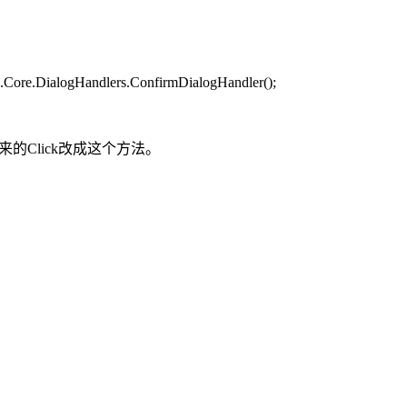
Core.DialogHandlers.ConfirmDialogHandler();
t();//把原来的Click改成这个方法。