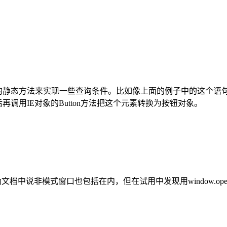
现一些查询条件。比如像上面的例子中的这个语句“ie.Button(Find.
后再调用IE对象的Button方法把这个元素转换为按钮对象。
文档中说非模式窗口也包括在内，但在试用中发现用window.op