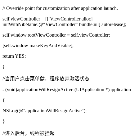
// Override point for customization after application launch.
self.viewController = [[[ViewController alloc]
initWithNibName:@"ViewController" bundle:nil] autorelease];
self.window.rootViewController = self.viewController;
[self.window makeKeyAndVisible];
return YES;
}
//当用户点击菜单健，程序放弃激活状态
- (void)applicationWillResignActive:(UIApplication *)application
{
NSLog(@"applicationWillResignActive");
}
//进入后台，线程被挂起