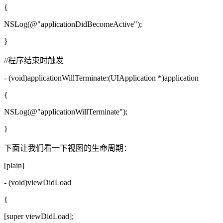
{
NSLog(@"applicationDidBecomeActive");
}
//程序结束时触发
- (void)applicationWillTerminate:(UIApplication *)application
{
NSLog(@"applicationWillTerminate");
}
下面让我们看一下视图的生命周期：
[plain]
- (void)viewDidLoad
{
[super viewDidLoad];