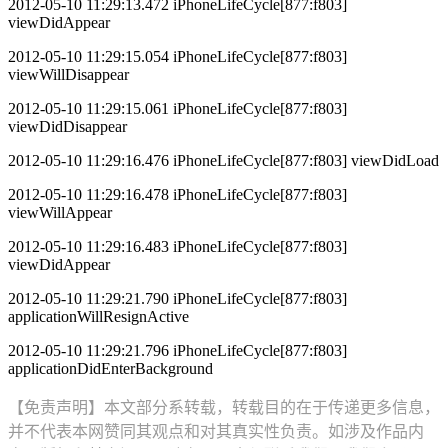
2012-05-10 11:29:13.472 iPhoneLifeCycle[877:f803]
viewDidAppear
2012-05-10 11:29:15.054 iPhoneLifeCycle[877:f803]
viewWillDisappear
2012-05-10 11:29:15.061 iPhoneLifeCycle[877:f803]
viewDidDisappear
2012-05-10 11:29:16.476 iPhoneLifeCycle[877:f803] viewDidLoad
2012-05-10 11:29:16.478 iPhoneLifeCycle[877:f803]
viewWillAppear
2012-05-10 11:29:16.483 iPhoneLifeCycle[877:f803]
viewDidAppear
2012-05-10 11:29:21.790 iPhoneLifeCycle[877:f803]
applicationWillResignActive
2012-05-10 11:29:21.796 iPhoneLifeCycle[877:f803]
applicationDidEnterBackground
【免责声明】本文部分系转载，转载目的在于传递更多信息，
并不代表本网赞同其观点和对其真实性负责。如涉及作品内