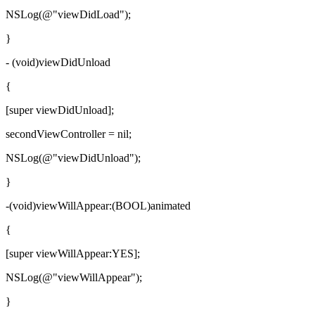
NSLog(@"viewDidLoad");
}
- (void)viewDidUnload
{
[super viewDidUnload];
secondViewController = nil;
NSLog(@"viewDidUnload");
}
-(void)viewWillAppear:(BOOL)animated
{
[super viewWillAppear:YES];
NSLog(@"viewWillAppear");
}